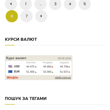
Пагінація
1
…
3
4
5
записів
6
7
КУРСИ ВАЛЮТ
ПОШУК ЗА ТЕГАМИ