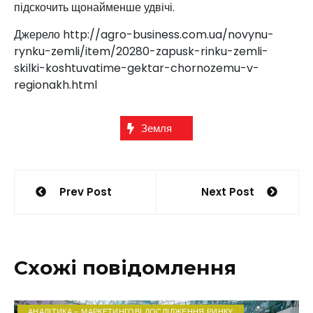
підскочить щонайменше удвічі.
Джерело http://agro-business.com.ua/novynu-
rynku-zemli/item/20280-zapusk-rinku-zemli-
skilki-koshtuvatime-gektar-chornozemu-v-
regionakh.html
Земля
Навігація
Prev Post
Next Post
записів
Схожі повідомлення
АНАЛІТИКА - МАРКЕТИНГОВІ ДОСЛІДЖЕННЯ РИНКУ