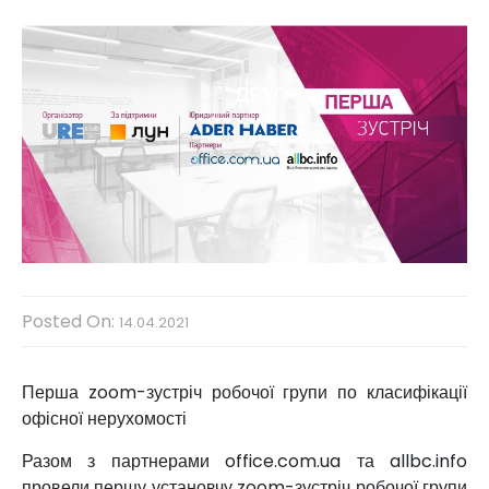
Posted On:
14.04.2021
Перша zoom-зустріч робочої групи по класифікації
офісної нерухомості
Разом з партнерами office.com.ua та allbc.info
провели першу установчу zoom-зустріч робочої групи