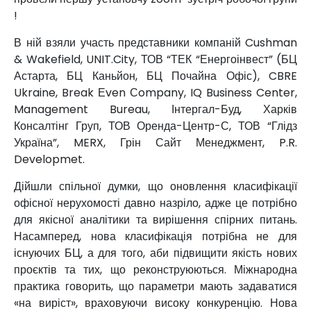
!
В ній взяли участь представники компаній Cushman
& Wakefield, UNIT.City, ТОВ “ТЕК “Енергоінвест” (БЦ
Астарта, БЦ Каньйон, БЦ Почайна Офіс), CBRE
Ukraine, Break Еven Сompany, IQ Business Center,
Management Bureau, Інтергал-Буд, Харків
Консалтінг Груп, ТОВ Оренда-Центр-С, ТОВ “Глідз
Україна”, MERX, Грін Сайт Менеджмент, P.R.
Developmet.
Дійшли спільної думки, що оновлення класифікації
офісної нерухомості давно назріло, адже це потрібно
для якісної аналітики та вирішення спірних питань.
Насамперед, нова класифікація потрібна не для
існуючих БЦ, а для того, аби підвищити якість нових
проєктів та тих, що реконструюються. Міжнародна
практика говорить, що параметри мають задаватися
«на виріст», враховуючи високу конкуренцію. Нова