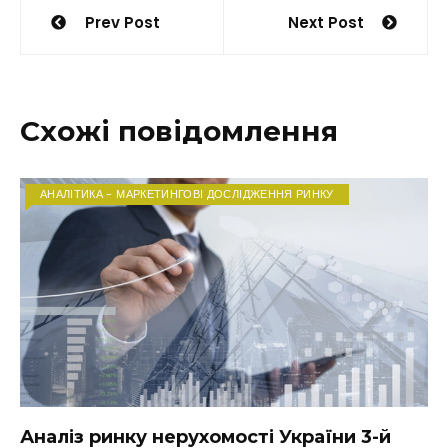
Навігація
Prev Post
Next Post
записів
Схожі повідомлення
АНАЛІТИКА - МАРКЕТИНГОВІ ДОСЛІДЖЕННЯ РИНКУ
Аналіз ринку нерухомості України 3-й