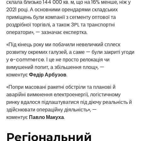
склала близько 144 000 кв. м, що на 16% менше, ніж у
2021 році. А основними орендарями складських
приміщень були компанії з сегменту оптової та
роздрібної торгівлі, а також 3PL та транспортні
оператори», — зазначає експертка.
«Під кінець року ми побачили невеличкий сплеск
розвитку окремих галузей, а саме — були закриті угоди
у e-commerce. І це не просто релокація чи
вимушений попит, а збільшення площ», —
коментує
Федір Арбузов
.
«Попри масовані ракетні обстріли та планові й
аварійні вимкнення електроенергії, логістичному
ринку вдалося підлаштуватися під діючу реальність й
здійснювати операційну діяльність», —
коментує
Павло Макуха
.
Регіональний