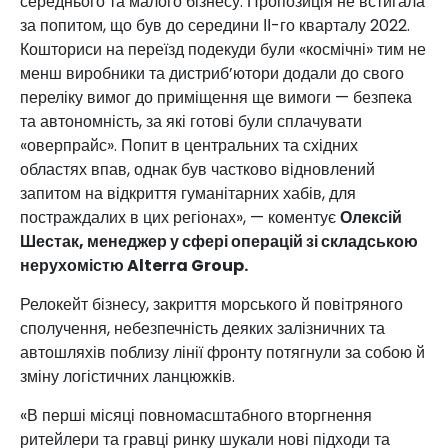
середнього та малого бізнесу. Пропозиція не встигала
за попитом, що був до середини ІІ-го кварталу 2022.
Кошториси на переїзд подекуди були «космічні» тим не
менш виробники та дистриб’ютори додали до свого
переліку вимог до приміщення ще вимоги — безпека
та автономність, за які готові були сплачувати
«оверпрайс». Попит в центральних та східних
областях впав, однак був частково відновлений
запитом на відкриття гуманітарних хабів, для
постраждалих в цих регіонах», — коментує
Олексій
Шестак, менеджер у сфері операцій зі складською
нерухомістю Alterra Group.
Релокейт бізнесу, закриття морського й повітряного
сполучення, небезпечність деяких залізничних та
автошляхів поблизу лінії фронту потягнули за собою й
зміну логістичних ланцюжків.
«В перші місяці повномасштабного вторгнення
ритейлери та гравці ринку шукали нові підходи та