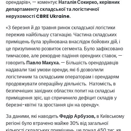
орендарів», — коментує
Наталія Сокирко, керівник
департаменту складської та логістичної
нерухомості CBRE Ukraine.
«З березня й до травня ринок складської логістики
пережив найбільшу стагнацію. Частина складських
приміщень була зруйнована внаслідок бойових дій, і
це призупинило розвиток сегмента. Було зафіксовано
тимчасове, але рекордне падіння орендних ставок, —
говорить
Павло Макуха.
— Більшість орендодавців
надавали такі умови оренди, які б дозволили
логістичним та складським операторам і орендарям
продовжувати операційну діяльність. Натомість, в
безпечніших західних областях попит на складські
приміщення зріс, що спричинило дефіцит складів у
березні-квітні та зростання цін на оренду».
За даними, які наводить
Федір Арбузов,
в Київському
регіоні було втрачено майже 30% від загальної
кількості складських приміщень, це понад 450 тис. кв.