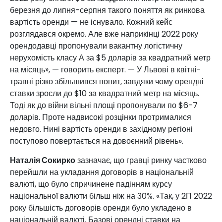
березня до липня-серпня такого поняття як ринкова
вартість оренди — не існувало. Кожний кейс
розглядався окремо. Але вже наприкінці 2022 року
орендодавці пропонували вакантну логістичну
нерухомість класу А за $5 доларів за квадратний метр
на місяць», — говорить експерт. — У Львові в квітні-
травні різко збільшився попит, завдяки чому орендні
ставки зросли до $10 за квадратний метр на місяць.
Тоді як до війни вільні площі пропонували по $6-7
доларів. Проте надвисокі розцінки протрималися
недовго. Нині вартість оренди в західному регіоні
поступово повертається на довоєнний рівень».
Наталія Сокирко
зазначає, що гравці ринку частково
перейшли на укладання договорів в національній
валюті, що було спричинене падінням курсу
національної валюти більш ніж на 30%. «Так, у 2П 2022
року більшість договорів оренди було укладено в
національній валюті. Базові орендні ставки на