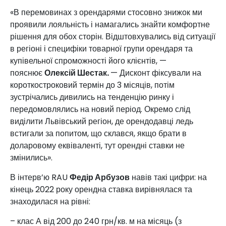
«В перемовинах з орендарями стосовно знижок ми
проявили лояльність і намагались знайти комфортне
рішення для обох сторін. Відштовхувались від ситуації
в регіоні і специфіки товарної групи орендаря та
купівельної спроможності його клієнтів, —
пояснює
Олексій Шестак.
— Дисконт фіксували на
короткостроковий термін до 3 місяців, потім
зустрічались дивились на тенденцію ринку і
передомовлялись на новий період. Окремо слід
виділити Львівський регіон, де орендодавці ледь
встигали за попитом, що склався, якщо брати в
доларовому еквіваленті, тут орендні ставки не
змінились».
В інтерв’ю RAU
Федір Арбузов
навів такі цифри: на
кінець 2022 року орендна ставка вирівнялася та
знаходилася на рівні:
– клас А від 200 до 240 грн/кв. м на місяць (з