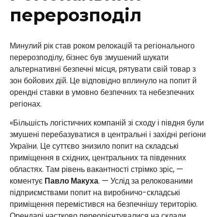
перерозподіл
Минулий рік став роком релокацій та регіонального
перерозподілу, бізнес був змушений шукати
альтернативні безпечні місця, рятувати свій товар з
зон бойових дій. Це відповідно вплинуло на попит й
орендні ставки в умовно безпечних та небезпечних
регіонах.
«Більшість логістичних компаній зі сходу і півдня були
змушені перебазуватися в центральні і західні регіони
України. Це суттєво знизило попит на складські
приміщення в східних, центральних та південних
областях. Там рівень вакантності стрімко зріс, —
коментує
Павло Макуха
. — Услід за релокованими
підприємствами попит на виробничо-складські
приміщення перемістився на безпечнішу територію.
Орендарі частково переорієнтувалися на склади,