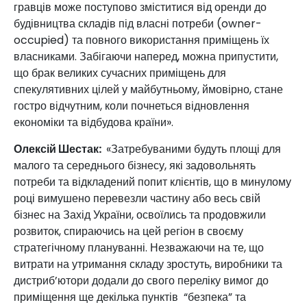
гравців може поступово зміститися від оренди до
будівництва складів під власні потреби (owner-
occupied) та повного використання приміщень їх
власниками. Забігаючи наперед, можна припустити,
що брак великих сучасних приміщень для
спекулятивних цілей у майбутньому, ймовірно, стане
гостро відчутним, коли почнеться відновлення
економіки та відбудова країни».
Олексій Шестак:
«Затребуваними будуть площі для
малого та середнього бізнесу, які задовольнять
потреби та відкладений попит клієнтів, що в минулому
році вимушено перевезли частину або весь свій
бізнес на Захід України, освоїлись та продовжили
розвиток, спираючись на цей регіон в своєму
стратегічному плануванні. Незважаючи на те, що
витрати на утримання складу зростуть, виробники та
дистриб’ютори додали до свого переліку вимог до
приміщення ще декілька пунктів “безпека” та