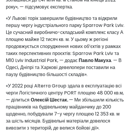
року», — підсумовує експертка.
«У Львові торік завершили будівництво та відкрили
першу чергу індустріального парку Sparrow Park Lviv.
Це сучасний виробничо-складський комплекс класу А
площею майже 12 тисяч кв. м. У цьому ж регіоні
продовжується спорудження нових об’єктів у рамках
таких перспективних проєктів: Sparrow Park Lviv та
М10 Lviv Industrial Park, — додає
Павло Макуха
. — В
Одесі, Дніпрі та Харкові девелопери поставили на
паузу будівництво більшості складів».
«У 2022 році Alterra Group здала в експлуатацію всі
черги Логістичного центру PORT площею 48 000 кв.м,
— ділиться
Олексій Шестак.
— Ми збільшили кількість
працівників на будівельному майданчику до 200
щоденно, побудували 7-у чергу площею 12 353 кв. м
за шість місяців. Будівельні матеріали довелося
вивозити з територій, де велися бойові дії».