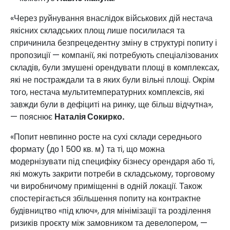
«Через руйнування внаслідок військових дій нестача
якісних складських площ лише посилилася та
спричинила безпрецедентну зміну в структурі попиту і
пропозиції — компанії, які потребують спеціалізованих
складів, були змушені орендувати площі в комплексах,
які не постраждали та в яких були вільні площі. Окрім
того, нестача мультитемпературних комплексів, які
завжди були в дефіциті на ринку, ще більш відчутна»,
— пояснює
Наталія Сокирко.
«Попит невпинно росте на сухі склади середнього
формату (до 1 500 кв. м) та ті, що можна
модернізувати під специфіку бізнесу орендаря або ті,
які можуть закрити потреби в складському, торговому
чи виробничому приміщенні в одній локації. Також
спостерігається збільшення попиту на контрактне
будівництво «під ключ», для мінімізації та розділення
ризиків проєкту між замовником та девелопером, —