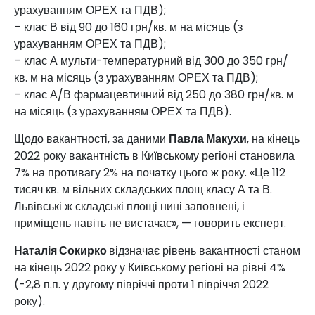
урахуванням ОРЕХ та ПДВ);
– клас В від 90 до 160 грн/кв. м на місяць (з
урахуванням ОРЕХ та ПДВ);
– клас А мульти-температурний від 300 до 350 грн/
кв. м на місяць (з урахуванням ОРЕХ та ПДВ);
– клас А/В фармацевтичний від 250 до 380 грн/кв. м
на місяць (з урахуванням ОРЕХ та ПДВ).
Щодо вакантності, за даними
Павла Макухи
, на кінець
2022 року вакантність в Київському регіоні становила
7% на противагу 2% на початку цього ж року. «Це 112
тисяч кв. м вільних складських площ класу А та В.
Львівські ж складські площі нині заповнені, і
приміщень навіть не вистачає», — говорить експерт.
Наталія Сокирко
відзначає рівень вакантності станом
на кінець 2022 року у Київському регіоні на рівні 4%
(-2,8 п.п. у другому півріччі проти 1 півріччя 2022
року).