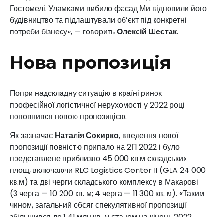
Гостомелі. Уламками вибило фасад Ми відновили його
будівництво та підлаштували об’єкт під конкретні
потреби бізнесу», — говорить
Олексій Шестак
.
Нова пропозиція
Попри надскладну ситуацію в країні ринок
професійної логістичної нерухомості у 2022 році
поповнився новою пропозицією.
Як зазначає
Наталія Сокирко
, введення нової
пропозиції повністю припало на 2П 2022 і було
представлене приблизно 45 000 кв.м складських
площ, включаючи RLC Logistics Center II (GLA 24 000
кв.м) та дві черги складського комплексу в Макарові
(3 черга — 10 200 кв. м; 4 черга — 11 300 кв. м). «Таким
чином, загальний обсяг спекулятивної пропозиції
збільшився до 1,41 млн кв. м станом на кінець 2022