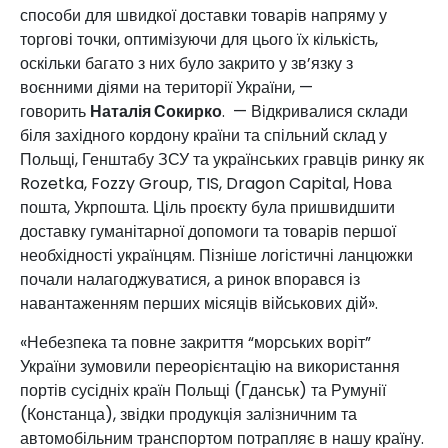
способи для швидкої доставки товарів напряму у
торгові точки, оптимізуючи для цього їх кількість,
оскільки багато з них було закрито у зв’язку з
воєнними діями на території України, —
говорить
Наталія Сокирко
. — Відкривалися склади
біля західного кордону країни та спільний склад у
Польщі, Генштабу ЗСУ та українських гравців ринку як
Rozetka, Fozzy Group, TIS, Dragon Capital, Нова
пошта, Укрпошта. Ціль проєкту була пришвидшити
доставку гуманітарної допомоги та товарів першої
необхідності українцям. Пізніше логістичні ланцюжки
почали налагоджуватися, а ринок впорався із
навантаженням перших місяців військових дій».
«Небезпека та повне закриття “морських воріт”
України зумовили переорієнтацію на використання
портів сусідніх країн Польщі (Гданськ) та Румунії
(Констанца), звідки продукція залізничним та
автомобільним транспортом потрапляє в нашу країну.