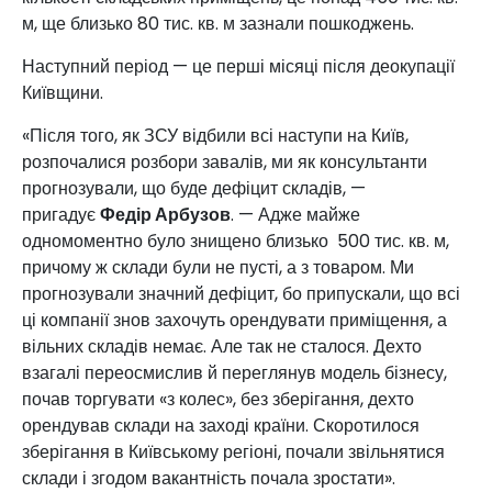
м, ще близько 80 тис. кв. м зазнали пошкоджень.
Наступний період — це перші місяці після деокупації
Київщини.
«Після того, як ЗСУ відбили всі наступи на Київ,
розпочалися розбори завалів, ми як консультанти
прогнозували, що буде дефіцит складів, —
пригадує
Федір Арбузов
. — Адже майже
одномоментно було знищено близько 500 тис. кв. м,
причому ж склади були не пусті, а з товаром. Ми
прогнозували значний дефіцит, бо припускали, що всі
ці компанії знов захочуть орендувати приміщення, а
вільних складів немає. Але так не сталося. Дехто
взагалі переосмислив й переглянув модель бізнесу,
почав торгувати «з колес», без зберігання, дехто
орендував склади на заході країни. Скоротилося
зберігання в Київському регіоні, почали звільнятися
склади і згодом вакантність почала зростати».