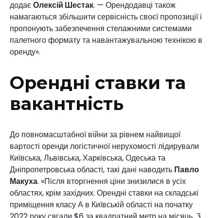
додає
Олексій Шестак
. — Орендодавці також
намагаються збільшити сервісність своєї пропозиції і
пропонують забезпечення стелажними системами
палетного формату та навантажувальною технікою в
оренду».
Орендні ставки та
вакантність
До повномасштабної війни за рівнем найвищої
вартості оренди логістичної нерухомості лідирували
Київська, Львівська, Харківська, Одеська та
Дніпропетровська області, такі дані наводить
Павло
Макуха
. «Після вторгнення ціни знизилися в усіх
областях, крім західних. Орендні ставки на складські
приміщення класу А в Київській області на початку
2022 року сягали $6 за квадратний метр на місяць. З