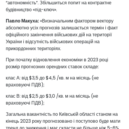
“автономність”. Збільшиться попит на контрактне
будівництво «під-ключ».
Павло Макуха:
«Визначальним фактором вектору
абсолютно усіх прогнозів залишається термін і факт
офіційного закінчення військових дій на території
України і відсутність військових операцій на
прикордонних територіях.
При початку відновлення економіки в 2023 році
розмір прогнозних орендних ставок складе:
клас А: від $3,5 до $4,5 /кв. м на місяць (не
враховуючі ПДВ);
клас В: від $2,5 до $3,0 /кв. м на місяць (не
враховуючі ПДВ);
Загальна вакантність по Київській області станом на
кінець 2023 року прогнозовано і поступово буде мати
тренд до зниження і має скласти не більше ніж 5-6%.