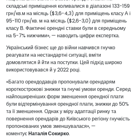
складські приміщення коливалися в діапазоні 133-159
грн/кв.м на місяць ($3,6-4,3) для приміщень класу А і
95-110 грн/кв. м на місяць ($2,6-3,0) для приміщень
класу В. Фактичні орендні ставки були в середньому
на 5-7% нижчими», — наводить цифри експертка.
Український бізнес ще до війни навчився гнучко
реагувати на нестандартні ситуації, вміти
домовлятися й йти на поступки. Цей підхід широко
використовувався й у 2022 році.
«Багато орендодавців пропонували орендарям
короткострокові знижки та гнучкі умови оренди. Серед
найпоширеніших форм зменшення орендної плати
були відтермінування орендної плати, знижки до 50%
та її зменшення. Однак у міру адаптації ринку та
повернення орендарів до Київського регіону гнучкість
пропонованих умов зменшувалася», —
коментує
Наталія Сокирко
.