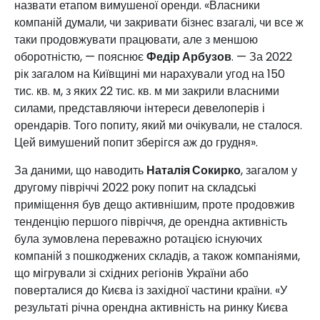
назвати етапом вимушеної оренди. «Власники
компаній думали, чи закривати бізнес взагалі, чи все ж
таки продовжувати працювати, але з меншою
оборотністю, — пояснює
Федір Арбузов
. — За 2022
рік загалом на Київщині ми нарахували угод на 150
тис. кв. м, з яких 22 тис. кв. м ми закрили власними
силами, представляючи інтереси девелоперів і
орендарів. Того попиту, який ми очікували, не сталося.
Цей вимушений попит зберігся аж до грудня».
За даними, що наводить
Наталія Сокирко
, загалом у
другому півріччі 2022 року попит на складські
приміщення був дещо активнішим, проте продовжив
тенденцію першого півріччя, де орендна активність
була зумовлена переважно ротацією існуючих
компаній з пошкоджених складів, а також компаніями,
що мігрували зі східних регіонів України або
поверталися до Києва із західної частини країни. «У
результаті річна орендна активність на ринку Києва