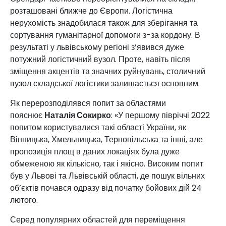
розташовані ближче до Європи. Логістична
нерухомість знадобилася також для зберігання та
сортування гуманітарної допомоги з-за кордону. В
результаті у львівському регіоні з’явився дуже
потужний логістичний вузол. Проте, навіть після
зміщення акцентів та значних руйнувань, столичний
вузол складської логістики залишається основним.
Як перерозподілявся попит за областями
пояснює
Наталія Сокирко
: «У першому півріччі 2022
попитом користувалися такі області України, як
Вінницька, Хмельницька, Тернопільська та інші, але
пропозиція площ в даних локаціях була дуже
обмеженою як кількісно, так і якісно. Високим попит
був у Львові та Львівській області, де пошук вільних
об’єктів почався одразу від початку бойових дій 24
лютого.
Серед популярних областей для переміщення