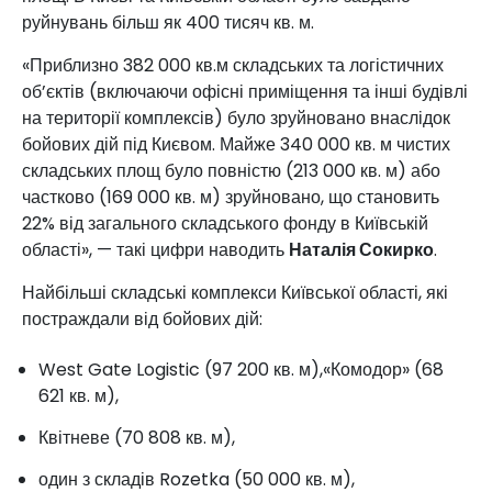
руйнувань більш як 400 тисяч кв. м.
«Приблизно 382 000 кв.м складських та логістичних
об’єктів (включаючи офісні приміщення та інші будівлі
на території комплексів) було зруйновано внаслідок
бойових дій під Києвом. Майже 340 000 кв. м чистих
складських площ було повністю (213 000 кв. м) або
частково (169 000 кв. м) зруйновано, що становить
22% від загального складського фонду в Київській
області», — такі цифри наводить
Наталія Сокирко
.
Найбільші складські комплекси Київської області, які
постраждали від бойових дій:
West Gate Logistic (97 200 кв. м),«Комодор» (68
621 кв. м),
Квітневе (70 808 кв. м),
один з складів Rozetka (50 000 кв. м),