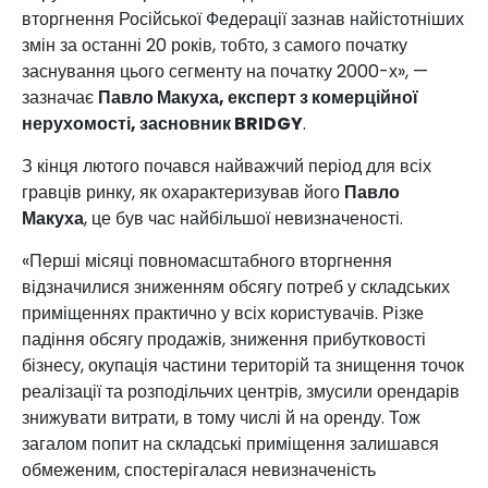
вторгнення Російської Федерації зазнав найістотніших
змін за останні 20 років, тобто, з самого початку
заснування цього сегменту на початку 2000-х», —
зазначає
Павло Макуха, експерт з комерційної
нерухомості, засновник BRIDGY
.
З кінця лютого почався найважчий період для всіх
гравців ринку, як охарактеризував його
Павло
Макуха
, це був час найбільшої невизначеності.
«Перші місяці повномасштабного вторгнення
відзначилися зниженням обсягу потреб у складських
приміщеннях практично у всіх користувачів. Різке
падіння обсягу продажів, зниження прибутковості
бізнесу, окупація частини територій та знищення точок
реалізації та розподільчих центрів, змусили орендарів
знижувати витрати, в тому числі й на оренду. Тож
загалом попит на складські приміщення залишався
обмеженим, спостерігалася невизначеність